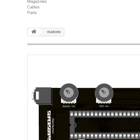
Magazines
Cables
Parts
makoto