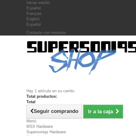
Iniciar sesión
Español
Français
English
Español
Contacte con nosotros
Hay 1 artículo en su carrito.
Total productos:
Total
Seguir comprando
Ir a la caja
Menú
MSX Hardware
Supersoniqs Hardware